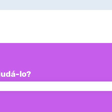
udá-lo?
 de pesquisa está em branco.