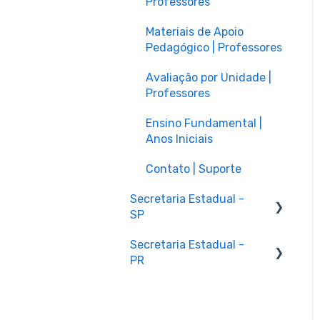
Professores
Materiais de Apoio
Pedagógico | Professores
Avaliação por Unidade |
Professores
Ensino Fundamental |
Anos Iniciais
Contato | Suporte
Secretaria Estadual -
SP
Secretaria Estadual -
Plataforma Start
PR
Painel de Gestão |
Professores
Programação Paraná