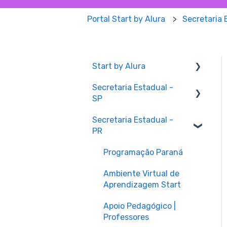
Portal Start by Alura
Secretaria 
Start by Alura
Secretaria Estadual -
Plataforma Start
SP
Luri | Inteligência
Secretaria Estadual -
Artificial
Plataforma Start
PR
Startlab | Programação
Painel de Gestão |
em blocos
Professores
Programação Paraná
Painel de Gestão |
Geral
Ambiente Virtual de
Professores
Aprendizagem Start
Contato | SEDUC SP
Apoio Pedagógico |
Apoio Pedagógico |
Professores
Professores