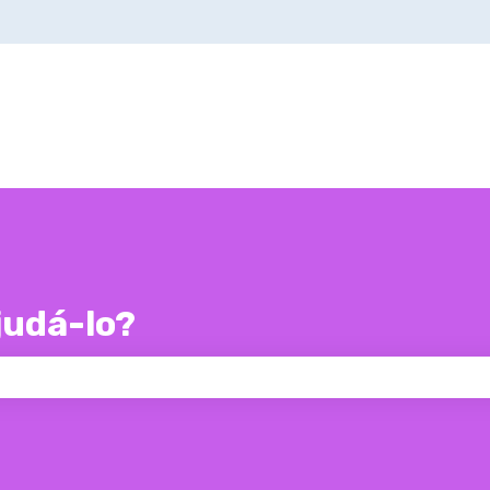
udá-lo?
 de pesquisa está em branco.