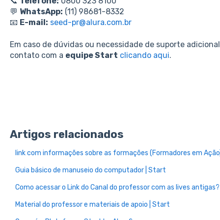
📞
Telefone:
0800 323 8100
💬
WhatsApp:
(11) 98681-8332
📧
E-mail:
seed-pr@alura.com.br
Em caso de dúvidas ou necessidade de suporte adiciona
contato com a
equipe Start
clicando aqui
.
Artigos relacionados
link com informações sobre as formações (Formadores em Ação
Guia básico de manuseio do computador | Start
Como acessar o Link do Canal do professor com as lives antigas?
Material do professor e materiais de apoio | Start